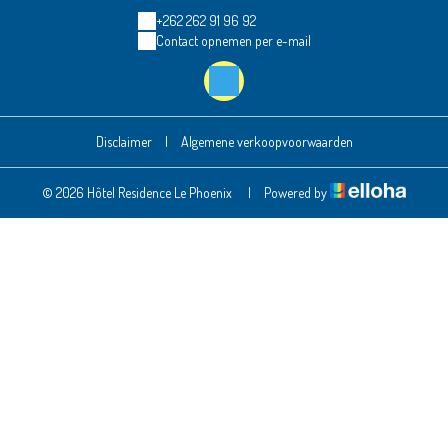
+262 262 91 96 92
Contact opnemen per e-mail
Disclaimer
|
Algemene verkoopvoorwaarden
© 2026 Hôtel Residence Le Phoenix
|
Powered by