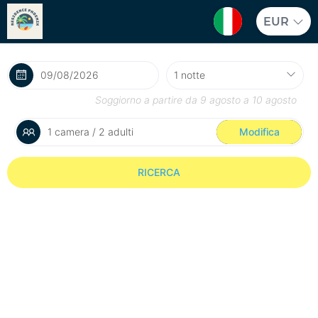
EUR
Soggiorno a partire da
9 agosto
a
10 agosto
1 camera / 2 adulti
Modifica