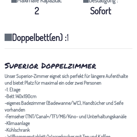
Maximale Kapazität:
Bestätigung :
2
Sofort
Doppelbett(en) :
1
Superior Doppelzimmer
Unser Superior-Zimmer eignet sich perfekt für längere Aufenthalte
und bietet Platz für maximal ein oder zwei Personen
-1. Etage
-Bett 140x190cm
-eigenes Badezimmer (Badewanne/WC), Handtücher und Seife
vorhanden
-Fernseher (TNT/Canal+/TF1/M6/Kino- und Unterhaltungskanäle
-Klimaanlage
-Kühlschrank
- Willkommenstablett/Wasserkocher mit Tee und Kaffee