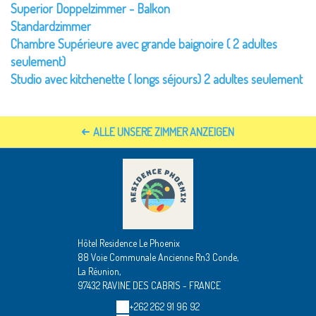
Superior Doppelzimmer - Balkon
Standardzimmer
Chambre Supérieure avec grande baignoire ( 2 adultes
seulement)
Studio avec kitchenette ( longs séjours) 2 adultes seulement
ALLE UNSERE ZIMMER ANZEIGEN
Hôtel Residence Le Phoenix
88 Voie Communale Ancienne Rn3 Conde,
La Réunion,
97432 RAVINE DES CABRIS - FRANCE
+262 262 91 96 92