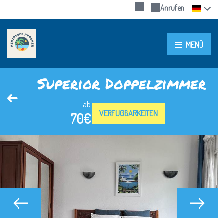
Anrufen
MENÜ
Superior Doppelzimmer
ab
VERFÜGBARKEITEN
70€