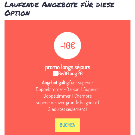
Laufende Angebote für diese
Option
-10€
promo longs séjours
Bis
30 aug 26
Angebot gültig für :
Superior
Doppelzimmer - Balkon
|
Superior
Doppelzimmer
|
Chambre
Supérieure avec grande baignoire (
2 adultes seulement)
BUCHEN