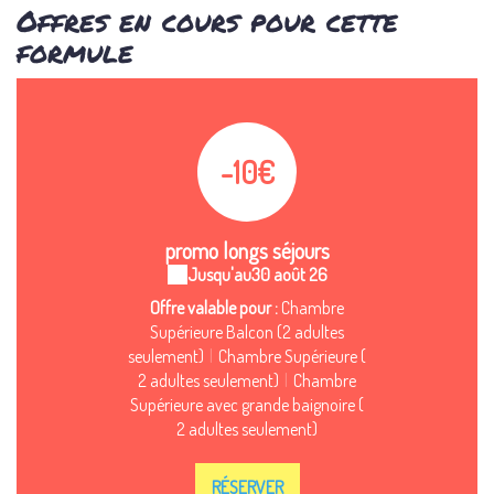
Offres en cours pour cette
formule
-10€
promo longs séjours
Jusqu'au
30 août 26
Offre valable pour :
Chambre
Supérieure Balcon (2 adultes
seulement)
|
Chambre Supérieure (
2 adultes seulement)
|
Chambre
Supérieure avec grande baignoire (
2 adultes seulement)
RÉSERVER