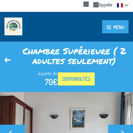
Appeler
MENU
Chambre Supérieure ( 2
adultes seulement)
à partir de
DISPONIBILITÉS
70€