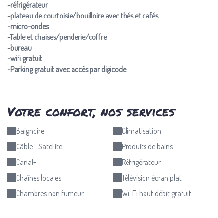
-réfrigérateur
-plateau de courtoisie/bouilloire avec thés et cafés
-micro-ondes
-Table et chaises/penderie/coffre
-bureau
-wifi gratuit
-Parking gratuit avec accès par digicode
Votre confort, nos services
Baignoire
Climatisation
Câble - Satellite
Produits de bains
Canal+
Réfrigérateur
Chaînes locales
Télévision écran plat
Chambres non fumeur
Wi-Fi haut débit gratuit