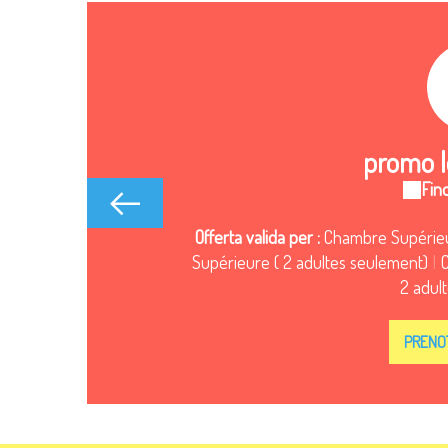
promo l
Fino
Offerta valida per :
Chambre Supérieu
Supérieure ( 2 adultes seulement)
|
2 adul
PRENOT