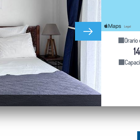
Orario 
1
Capaci
chambre 59