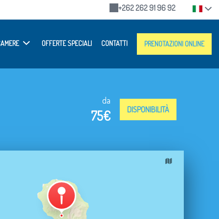
+262 262 91 96 92
CAMERE
OFFERTE SPECIALI
CONTATTI
PRENOTAZIONI ONLINE
da
DISPONIBILITÀ
75€