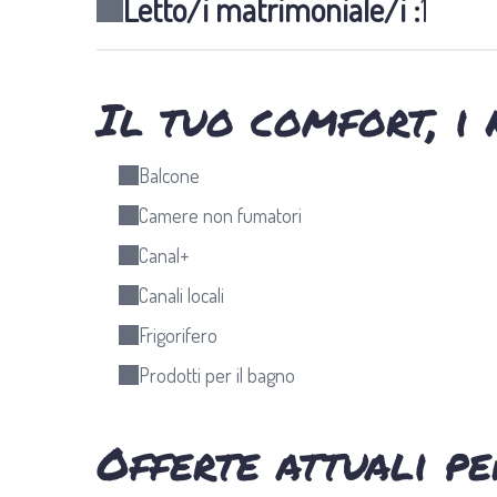
Letto/i matrimoniale/i :
1
Il tuo comfort, i 
Balcone
Camere non fumatori
Canal+
Canali locali
Frigorifero
Prodotti per il bagno
Offerte attuali p