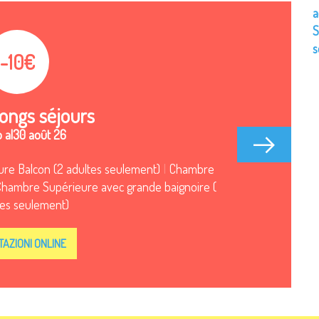
a
S
s
-10€
ongs séjours
 al
30 août 26
re Balcon (2 adultes seulement)
|
Chambre
Chambre Supérieure avec grande baignoire (
tes seulement)
AZIONI ONLINE