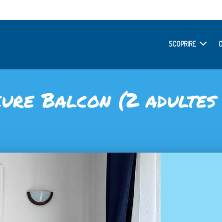
SCOPRIRE
ure Balcon (2 adultes