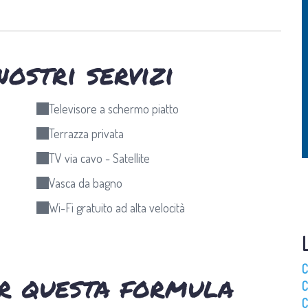
nostri servizi
Televisore a schermo piatto
Terrazza privata
TV via cavo - Satellite
Vasca da bagno
Wi-Fi gratuito ad alta velocità
C
er questa formula
C
C