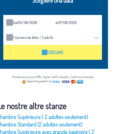
Scegliere una data
Da
a
1
Camera da letto /
2
adulti
CERCARE
Prenotazione Sicura al 100%, Migliori Tariffe Garantite, Conferma Immediata
Pagamento garantito da
Le nostre altre stanze
hambre Supérieure ( 2 adultes seulement)
hambre Standard (2 adultes seulement)
hambre Supérieure avec grande baignoire ( 2