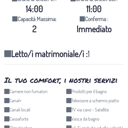
14:00
11:00
Capacità Massima:
Conferma :
2
Immediato
Letto/i matrimoniale/i :
1
Il tuo comfort, i nostri servizi
Camere non fumatori
Prodotti per il bagno
Canal+
Televisore a schermo piatto
Canali locali
TV via cavo - Satellite
Cassaforte
Vasca da bagno