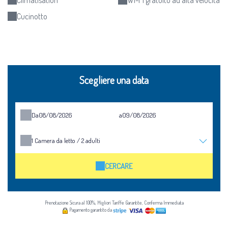
Climatisation
Wi-Fi gratuito ad alta velocità
Cucinotto
Scegliere una data
Da
a
1
Camera da letto /
2
adulti
CERCARE
Prenotazione Sicura al 100%, Migliori Tariffe Garantite, Conferma Immediata
Pagamento garantito da