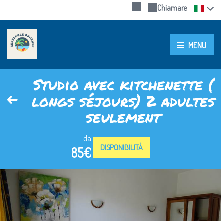
Chiamare
MENU
Studio avec kitchenette (
longs séjours) 2 adultes
seulement
da
DISPONIBILITÀ
85€